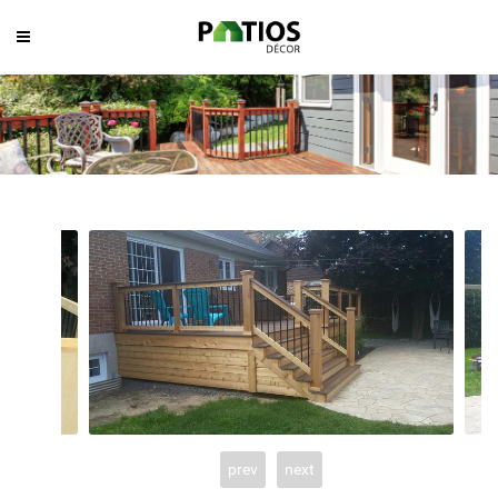
prev
next